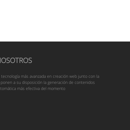
NOSOTROS
 tecnología más avanzada en creación web junto con la
 ponen a su disposición la generación de contenidos
tomática más efectiva del momento