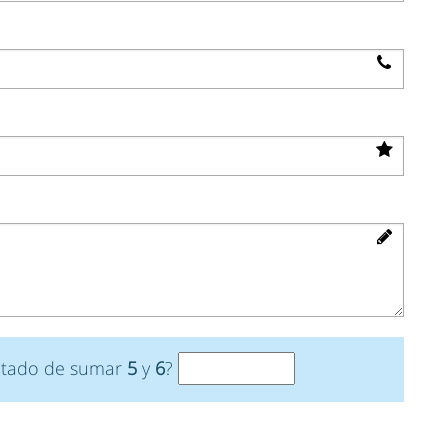
ultado de sumar
5
y
6
?