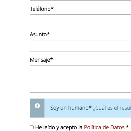
Teléfono*
Asunto*
Mensaje*
Soy un humano*
¿Cuál es el res
He leído y acepto la
Política de Datos
*