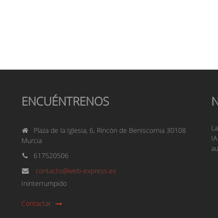
ENCUÉNTRENOS
La
Plaza de la Iglesia, 6, Rincón de Beniscornia 30108
IA
Murcia
au
617520506
contacto@web-express.es
Ininterrumpido
Contactar