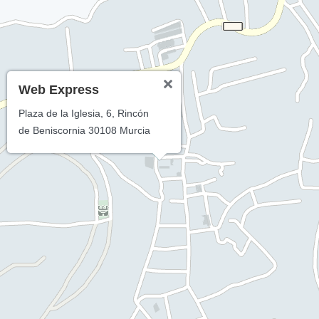
Web Express
Plaza de la Iglesia, 6, Rincón
de Beniscornia 30108 Murcia