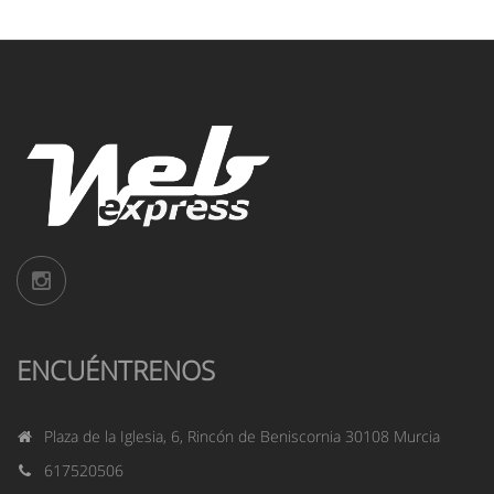
ENCUÉNTRENOS
Plaza de la Iglesia, 6, Rincón de Beniscornia 30108 Murcia
617520506